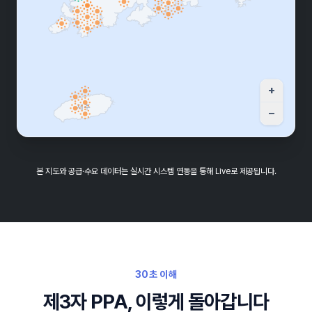
99
경북 H발전소
kW
100
경북 H발전소
kW
+
99
경북 M발전소
kW
−
499
경북 M발전소
kW
100
경북 M발전소
kW
본 지도와 공급·수요 데이터는 실시간 시스템 연동을 통해 Live로 제공됩니다.
99
경북 O발전소
kW
100
경북 P발전소
kW
100
경북 P발전소
kW
30초 이해
100
경북 P발전소
kW
제3자 PPA, 이렇게 돌아갑니다