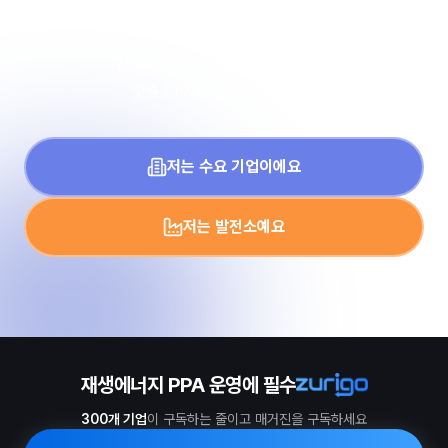
PPA 계약을 시작하세요
349
전북 P발전소
kW
100
전북 P발전소
kW
선택 후 신청하시면, 담당 전문가가
맞춤 PPA를 안내해 드립니다.
299
전북 P발전소
kW
498
전북 P발전소
kW
저는 수요 기업이에요
100
전북 P발전소
kW
저는 발전소예요
100
전북 P발전소
kW
499
전북 P발전소
kW
100
전북 P발전소
kW
100
전북 P발전소
kW
재생에너지 PPA 운영에 필수
99
제주 C발전소
300개 기업
이 구독하는 줄이고 매거진을 구독하세요
kW