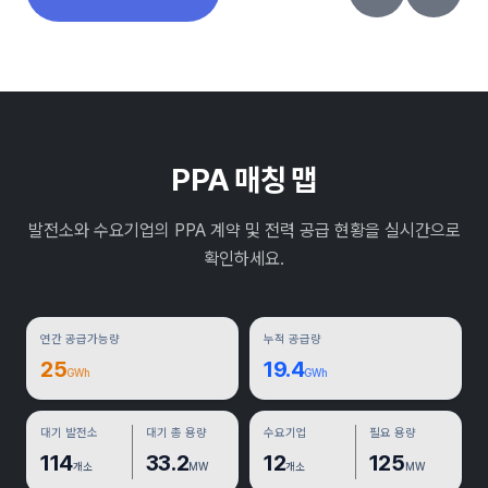
단가
PPA 매칭 맵
발전소와 수요기업의 PPA 계약 및 전력 공급 현황을 실시간으로
확인하세요.
연간 공급가능량
누적 공급량
25
19.4
GWh
GWh
대기 발전소
대기 총 용량
수요기업
필요 용량
114
33.2
12
125
개소
MW
개소
MW