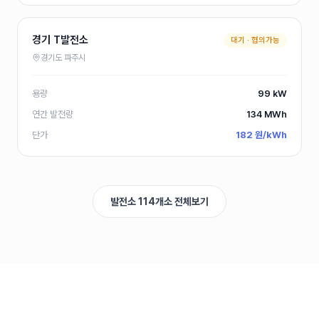
99
전남 S발전소
kW
99
경기 T발전소
전남 S발전소
대기 ·
협의가능
kW
경기도 파주시
374
전북 N발전소
kW
용량
99 kW
99
전북 P발전소
kW
연간 발전량
134
MWh
100
단가
182 원/kWh
전북 P발전소
kW
486
전북 P발전소
kW
497
전북 P발전소
발전소 114개소 전체보기
kW
497
전북 P발전소
kW
498
전북 P발전소
kW
498
전북 P발전소
kW