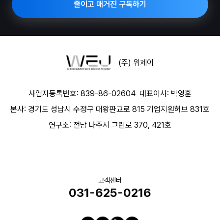
줄이고 매거진 구독하기
99
제주 G발전소
kW
99
제주 G발전소
kW
303
제주 P발전소
kW
(주) 위제이
999
제주 P발전소
kW
사업자등록번호: 839-86-02604
대표이사: 박영훈
100
충남 B발전소
kW
본사: 경기도 성남시 수정구 대왕판교로 815 기업지원허브 831호
100
충남 D발전소
kW
연구소: 전남 나주시 그린로 370, 421호
387
충남 P발전소
kW
400
충남 P발전소
kW
고객센터
491
충남 P발전소
kW
031-625-0216
99
충남 P발전소
kW