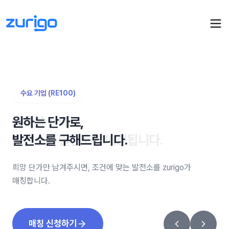
PPA 계약
수요 기업 (RE100)
발전사업주
수요기업 PPA 계산
PPA 관리
원하는 단가로,
등록 순서대로,
발전소 PPA 계산
PPA 모니터링
PPA 매뉴얼
발전소를 구해드립니다.
우선순위 발전소가 매칭됩니다.
PPA 매칭
LIVE
PPA 파트너스
PPA FAQ
인사이트
희망 단가만 남겨주시면, 조건에 맞는 발전소를 zurigo가
기업이 조건을 제안할 때, 미리 등록된 발전소가 먼저
전기요금 시뮬레이션
NEW
매칭합니다.
추천됩니다.
AI 컨설턴트
UPDATED
성공사례
회사소개
PPA 플레이
에너지브리핑
매칭 신청하기