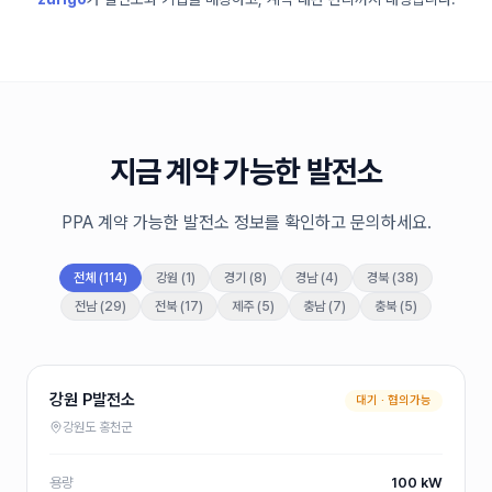
100
경북 P발전소
kW
228
경북 P발전소
kW
400
경북 P발전소
kW
99
경북 P발전소
kW
지금 계약 가능한 발전소
95
경북 P발전소
kW
PPA 계약 가능한 발전소 정보를 확인하고 문의하세요.
97
경북 P발전소
kW
전체 (
114
)
강원
(
1
)
경기
(
8
)
경남
(
4
)
경북
(
38
)
100
경북 P발전소
kW
전남
(
29
)
전북
(
17
)
제주
(
5
)
충남
(
7
)
충북
(
5
)
100
경북 P발전소
kW
99
경북 P발전소
강원 P발전소
kW
대기 ·
협의가능
강원도 홍천군
99
경북 P발전소
kW
용량
100 kW