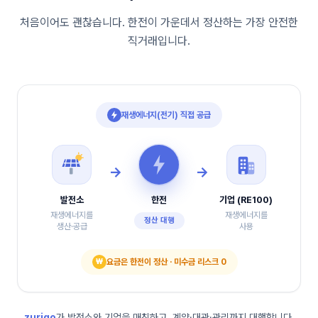
100
경북 P발전소
kW
처음이어도 괜찮습니다. 한전이 가운데서 정산하는 가장 안전한
100
경북 P발전소
kW
직거래입니다.
100
경북 P발전소
kW
100
경북 P발전소
kW
재생에너지(전기) 직접 공급
100
경북 P발전소
kW
100
경북 P발전소
kW
→
→
100
경북 P발전소
kW
발전소
한전
기업 (RE100)
재생에너지를
재생에너지를
정산 대행
100
경북 P발전소
kW
생산·공급
사용
100
경북 P발전소
kW
₩
요금은 한전이 정산 · 미수금 리스크 0
998
경북 P발전소
kW
zurigo
가 발전소와 기업을 매칭하고, 계약·대관·관리까지 대행합니다.