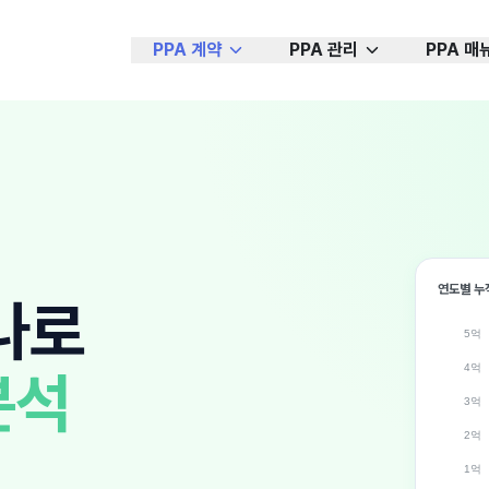
PPA 계약
PPA 관리
PPA 매
연도별 누적
나로
5억
4억
분석
3억
2억
1억