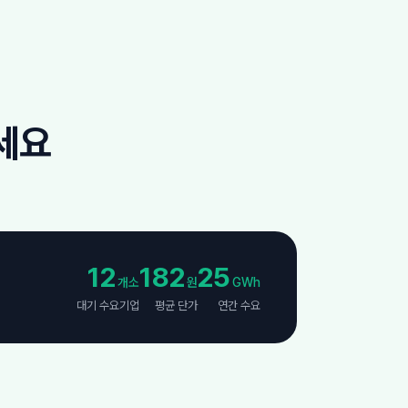
세요
12
182
25
개소
원
GWh
대기 수요기업
평균 단가
연간 수요