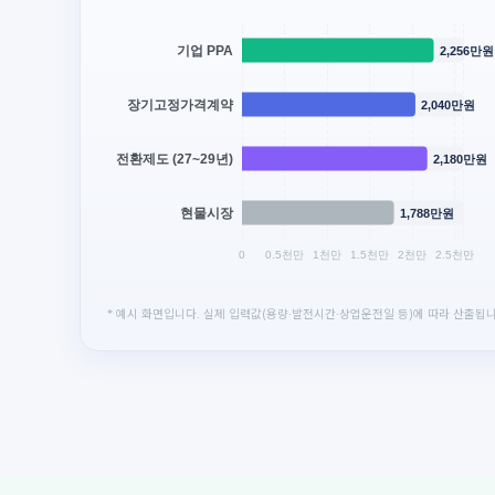
기업 PPA
2,256만원
장기고정가격계약
2,040만원
전환제도 (27~29년)
2,180만원
현물시장
1,788만원
0
0.5천만
1천만
1.5천만
2천만
2.5천만
* 예시 화면입니다. 실제 입력값(용량·발전시간·상업운전일 등)에 따라 산출됩니