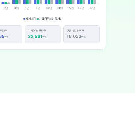
1년
3년
5년
7년
10년
13년
15년
17년
20년
장기계약
기업PPA
현물시장
 연평균
기업PPA 연평균
현물시장 연평균
65
22,561
16,033
만원
만원
만원