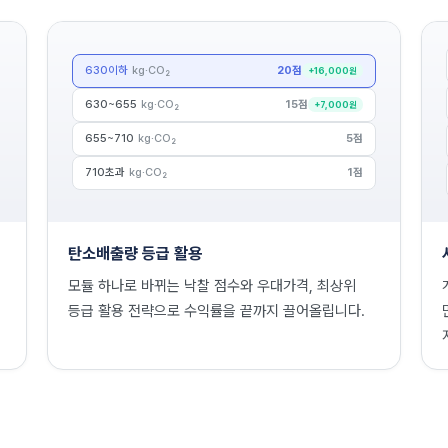
630이하
kg·CO₂
20
점
+16,000
원
630~655
kg·CO₂
15
점
+7,000
원
655~710
kg·CO₂
5
점
710초과
kg·CO₂
1
점
탄소배출량 등급 활용
모듈 하나로 바뀌는 낙찰 점수와 우대가격, 최상위
등급 활용 전략으로 수익률을 끝까지 끌어올립니다.