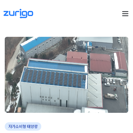
PPA 계약
수요기업 PPA 계산
PPA 관리
발전소 PPA 계산
PPA 모니터링
PPA 매뉴얼
PPA 매칭
LIVE
PPA 파트너스
PPA FAQ
인사이트
전기요금 시뮬레이션
NEW
AI 컨설턴트
UPDATED
성공사례
회사소개
PPA 플레이
에너지브리핑
자가소비형 태양광