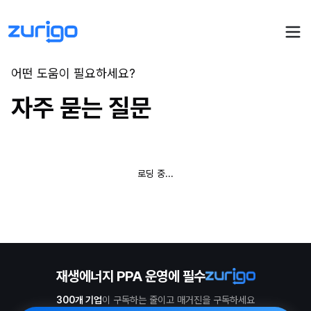
어떤 도움이 필요하세요?
자주 묻는 질문
PPA 계약
수요기업 PPA 계산
PPA 관리
발전소 PPA 계산
로딩 중...
PPA 모니터링
PPA 매뉴얼
PPA 매칭
LIVE
PPA 파트너스
PPA FAQ
인사이트
전기요금 시뮬레이션
NEW
AI 컨설턴트
UPDATED
성공사례
회사소개
재생에너지 PPA 운영에 필수
PPA 플레이
에너지브리핑
300개 기업
이 구독하는 줄이고 매거진을 구독하세요