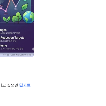
보시고 싶으면
단가트