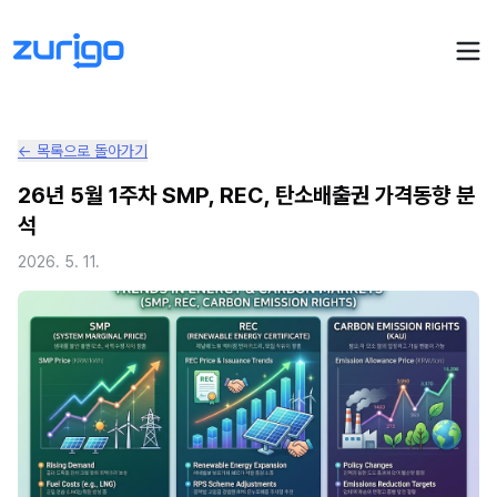
← 목록으로 돌아가기
PPA 계약
26년 5월 1주차 SMP, REC, 탄소배출권 가격동향 분
석
수요기업 PPA 계산
PPA 관리
2026. 5. 11.
발전소 PPA 계산
PPA 모니터링
PPA 매뉴얼
PPA 매칭
LIVE
PPA 파트너스
PPA FAQ
인사이트
전기요금 시뮬레이션
NEW
AI 컨설턴트
UPDATED
성공사례
회사소개
PPA 플레이
에너지브리핑