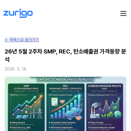
← 목록으로 돌아가기
PPA 계약
26년 5월 2주차 SMP, REC, 탄소배출권 가격동향 분
석
수요기업 PPA 계산
PPA 관리
2026. 5. 18.
발전소 PPA 계산
PPA 모니터링
PPA 매뉴얼
PPA 매칭
LIVE
PPA 파트너스
PPA FAQ
인사이트
전기요금 시뮬레이션
NEW
AI 컨설턴트
UPDATED
성공사례
회사소개
PPA 플레이
에너지브리핑