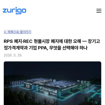
← 목록으로 돌아가기
PPA 계약
RPS 폐지·REC 현물시장 폐지에 대한 오해 — 장기고
정가격계약과 기업 PPA, 무엇을 선택해야 하나
수요기업 PPA 계산
PPA 관리
2026. 5. 29.
발전소 PPA 계산
PPA 모니터링
PPA 매뉴얼
PPA 매칭
LIVE
PPA 파트너스
PPA FAQ
인사이트
전기요금 시뮬레이션
NEW
AI 컨설턴트
UPDATED
성공사례
회사소개
PPA 플레이
에너지브리핑