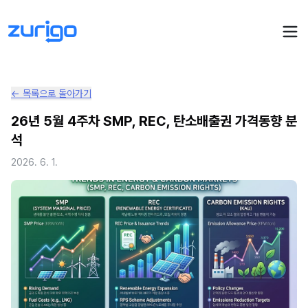
← 목록으로 돌아가기
PPA 계약
26년 5월 4주차 SMP, REC, 탄소배출권 가격동향 분
석
수요기업 PPA 계산
PPA 관리
2026. 6. 1.
발전소 PPA 계산
PPA 모니터링
PPA 매뉴얼
PPA 매칭
LIVE
PPA 파트너스
PPA FAQ
인사이트
전기요금 시뮬레이션
NEW
AI 컨설턴트
UPDATED
성공사례
회사소개
PPA 플레이
에너지브리핑