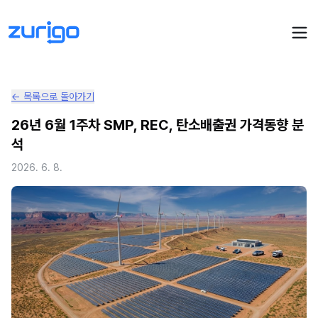
← 목록으로 돌아가기
PPA 계약
26년 6월 1주차 SMP, REC, 탄소배출권 가격동향 분
석
수요기업 PPA 계산
PPA 관리
2026. 6. 8.
발전소 PPA 계산
PPA 모니터링
PPA 매뉴얼
PPA 매칭
LIVE
PPA 파트너스
PPA FAQ
인사이트
전기요금 시뮬레이션
NEW
AI 컨설턴트
UPDATED
성공사례
회사소개
PPA 플레이
에너지브리핑