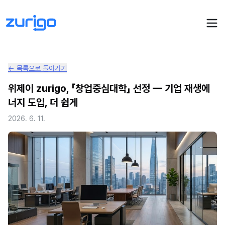
← 목록으로 돌아가기
PPA 계약
위제이 zurigo, 「창업중심대학」 선정 — 기업 재생에
너지 도입, 더 쉽게
수요기업 PPA 계산
PPA 관리
2026. 6. 11.
발전소 PPA 계산
PPA 모니터링
PPA 매뉴얼
PPA 매칭
LIVE
PPA 파트너스
PPA FAQ
인사이트
전기요금 시뮬레이션
NEW
AI 컨설턴트
UPDATED
성공사례
회사소개
PPA 플레이
에너지브리핑