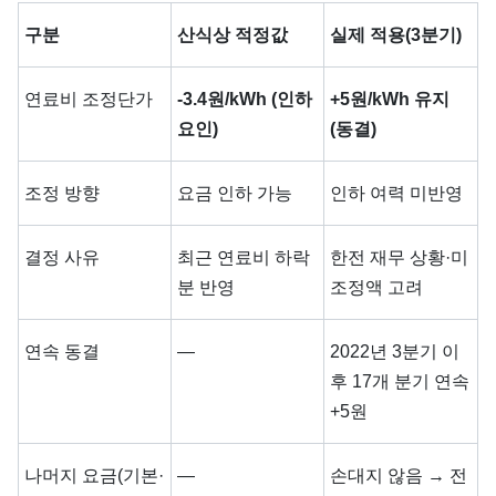
구분
산식상 적정값
실제 적용(3분기)
연료비 조정단가
-3.4원/kWh (인하
+5원/kWh 유지
요인)
(동결)
조정 방향
요금 인하 가능
인하 여력 미반영
결정 사유
최근 연료비 하락
한전 재무 상황·미
분 반영
조정액 고려
연속 동결
—
2022년 3분기 이
후 17개 분기 연속
+5원
나머지 요금(기본·
—
손대지 않음 → 전