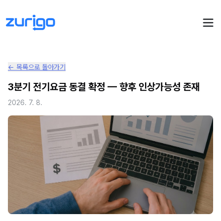
← 목록으로 돌아가기
PPA 계약
3분기 전기요금 동결 확정 — 향후 인상가능성 존재
수요기업 PPA 계산
PPA 관리
2026. 7. 8.
발전소 PPA 계산
PPA 모니터링
PPA 매뉴얼
PPA 매칭
LIVE
PPA 파트너스
PPA FAQ
인사이트
전기요금 시뮬레이션
NEW
AI 컨설턴트
UPDATED
성공사례
회사소개
PPA 플레이
에너지브리핑