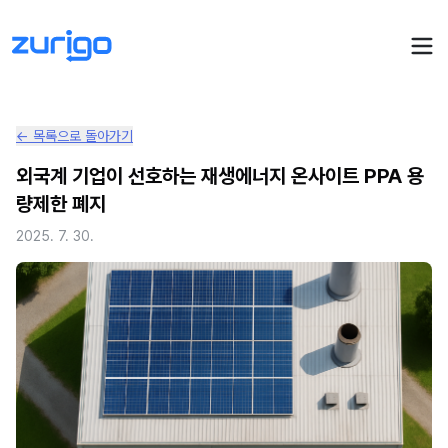
← 목록으로 돌아가기
PPA 계약
외국계 기업이 선호하는 재생에너지 온사이트 PPA 용
량제한 폐지
수요기업 PPA 계산
PPA 관리
2025. 7. 30.
발전소 PPA 계산
PPA 모니터링
PPA 매뉴얼
PPA 매칭
LIVE
PPA 파트너스
PPA FAQ
인사이트
전기요금 시뮬레이션
NEW
AI 컨설턴트
UPDATED
성공사례
회사소개
PPA 플레이
에너지브리핑