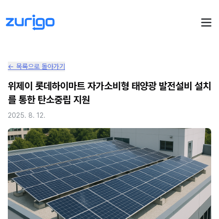
← 목록으로 돌아가기
PPA 계약
위제이 롯데하이마트 자가소비형 태양광 발전설비 설치
를 통한 탄소중립 지원
수요기업 PPA 계산
PPA 관리
2025. 8. 12.
발전소 PPA 계산
PPA 모니터링
PPA 매뉴얼
PPA 매칭
LIVE
PPA 파트너스
PPA FAQ
인사이트
전기요금 시뮬레이션
NEW
AI 컨설턴트
UPDATED
성공사례
회사소개
PPA 플레이
에너지브리핑