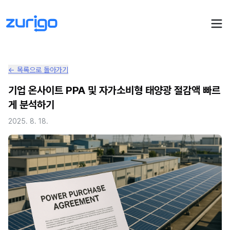
← 목록으로 돌아가기
PPA 계약
기업 온사이트 PPA 및 자가소비형 태양광 절감액 빠르
게 분석하기
수요기업 PPA 계산
PPA 관리
2025. 8. 18.
발전소 PPA 계산
PPA 모니터링
PPA 매뉴얼
PPA 매칭
LIVE
PPA 파트너스
PPA FAQ
인사이트
전기요금 시뮬레이션
NEW
AI 컨설턴트
UPDATED
성공사례
회사소개
PPA 플레이
에너지브리핑