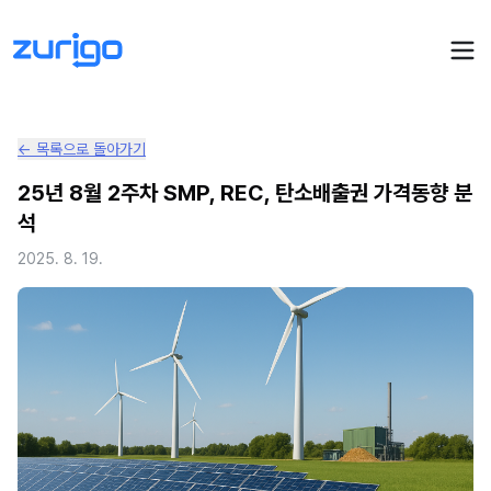
← 목록으로 돌아가기
PPA 계약
25년 8월 2주차 SMP, REC, 탄소배출권 가격동향 분
석
수요기업 PPA 계산
PPA 관리
2025. 8. 19.
발전소 PPA 계산
PPA 모니터링
PPA 매뉴얼
PPA 매칭
LIVE
PPA 파트너스
PPA FAQ
인사이트
전기요금 시뮬레이션
NEW
AI 컨설턴트
UPDATED
성공사례
회사소개
PPA 플레이
에너지브리핑