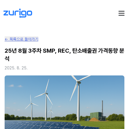
← 목록으로 돌아가기
PPA 계약
25년 8월 3주차 SMP, REC, 탄소배출권 가격동향 분
석
수요기업 PPA 계산
PPA 관리
2025. 8. 25.
발전소 PPA 계산
PPA 모니터링
PPA 매뉴얼
PPA 매칭
LIVE
PPA 파트너스
PPA FAQ
인사이트
전기요금 시뮬레이션
NEW
AI 컨설턴트
UPDATED
성공사례
회사소개
PPA 플레이
에너지브리핑