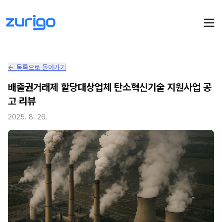
← 목록으로 돌아가기
PPA 계약
배출권거래제 할당대상업체 탄소혁신기술 지원사업 공
고 리뷰
수요기업 PPA 계산
PPA 관리
2025. 8. 26.
발전소 PPA 계산
PPA 모니터링
PPA 매뉴얼
PPA 매칭
LIVE
PPA 파트너스
PPA FAQ
인사이트
전기요금 시뮬레이션
NEW
AI 컨설턴트
UPDATED
성공사례
회사소개
PPA 플레이
에너지브리핑