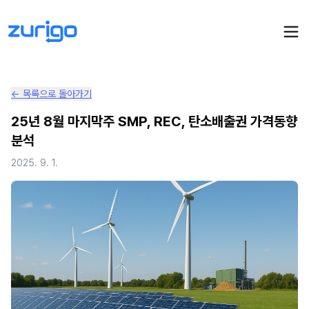
← 목록으로 돌아가기
PPA 계약
25년 8월 마지막주 SMP, REC, 탄소배출권 가격동향
분석
수요기업 PPA 계산
PPA 관리
2025. 9. 1.
발전소 PPA 계산
PPA 모니터링
PPA 매뉴얼
PPA 매칭
LIVE
PPA 파트너스
PPA FAQ
인사이트
전기요금 시뮬레이션
NEW
AI 컨설턴트
UPDATED
성공사례
회사소개
PPA 플레이
에너지브리핑