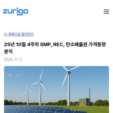
← 목록으로 돌아가기
PPA 계약
25년 10월 4주차 SMP, REC, 탄소배출권 가격동향
분석
수요기업 PPA 계산
PPA 관리
2025. 11. 3.
발전소 PPA 계산
PPA 모니터링
PPA 매뉴얼
PPA 매칭
LIVE
PPA 파트너스
PPA FAQ
인사이트
전기요금 시뮬레이션
NEW
AI 컨설턴트
UPDATED
성공사례
회사소개
PPA 플레이
에너지브리핑