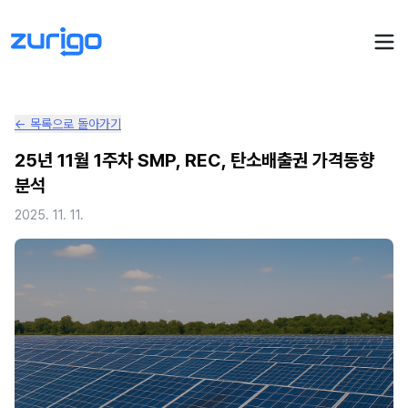
← 목록으로 돌아가기
PPA 계약
25년 11월 1주차 SMP, REC, 탄소배출권 가격동향
분석
수요기업 PPA 계산
PPA 관리
2025. 11. 11.
발전소 PPA 계산
PPA 모니터링
PPA 매뉴얼
PPA 매칭
LIVE
PPA 파트너스
PPA FAQ
인사이트
전기요금 시뮬레이션
NEW
AI 컨설턴트
UPDATED
성공사례
회사소개
PPA 플레이
에너지브리핑