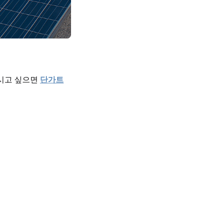
보시고 싶으면
단가트