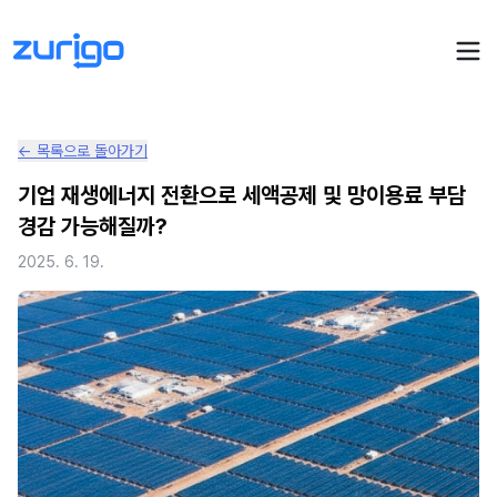
← 목록으로 돌아가기
PPA 계약
기업 재생에너지 전환으로 세액공제 및 망이용료 부담
경감 가능해질까?
수요기업 PPA 계산
PPA 관리
2025. 6. 19.
발전소 PPA 계산
PPA 모니터링
PPA 매뉴얼
PPA 매칭
LIVE
PPA 파트너스
PPA FAQ
인사이트
전기요금 시뮬레이션
NEW
AI 컨설턴트
UPDATED
성공사례
회사소개
PPA 플레이
에너지브리핑