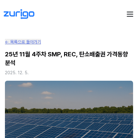
← 목록으로 돌아가기
PPA 계약
25년 11월 4주차 SMP, REC, 탄소배출권 가격동향
분석
수요기업 PPA 계산
PPA 관리
2025. 12. 5.
발전소 PPA 계산
PPA 모니터링
PPA 매뉴얼
PPA 매칭
LIVE
PPA 파트너스
PPA FAQ
인사이트
전기요금 시뮬레이션
NEW
AI 컨설턴트
UPDATED
성공사례
회사소개
PPA 플레이
에너지브리핑