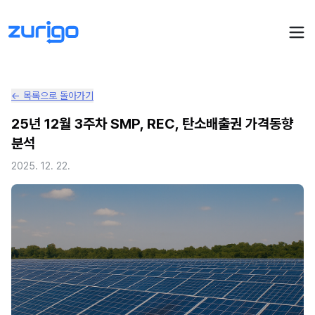
← 목록으로 돌아가기
PPA 계약
25년 12월 3주차 SMP, REC, 탄소배출권 가격동향
분석
수요기업 PPA 계산
PPA 관리
2025. 12. 22.
발전소 PPA 계산
PPA 모니터링
PPA 매뉴얼
PPA 매칭
LIVE
PPA 파트너스
PPA FAQ
인사이트
전기요금 시뮬레이션
NEW
AI 컨설턴트
UPDATED
성공사례
회사소개
PPA 플레이
에너지브리핑