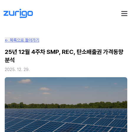
← 목록으로 돌아가기
PPA 계약
25년 12월 4주차 SMP, REC, 탄소배출권 가격동향
분석
수요기업 PPA 계산
PPA 관리
2025. 12. 29.
발전소 PPA 계산
PPA 모니터링
PPA 매뉴얼
PPA 매칭
LIVE
PPA 파트너스
PPA FAQ
인사이트
전기요금 시뮬레이션
NEW
AI 컨설턴트
UPDATED
성공사례
회사소개
PPA 플레이
에너지브리핑