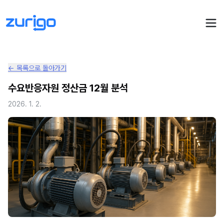
← 목록으로 돌아가기
PPA 계약
수요반응자원 정산금 12월 분석
수요기업 PPA 계산
PPA 관리
2026. 1. 2.
발전소 PPA 계산
PPA 모니터링
PPA 매뉴얼
PPA 매칭
LIVE
PPA 파트너스
PPA FAQ
인사이트
전기요금 시뮬레이션
NEW
AI 컨설턴트
UPDATED
성공사례
회사소개
PPA 플레이
에너지브리핑