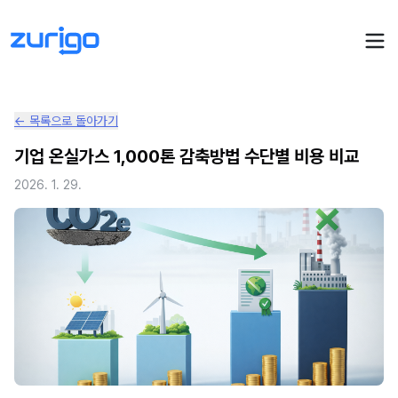
← 목록으로 돌아가기
PPA 계약
기업 온실가스 1,000톤 감축방법 수단별 비용 비교
수요기업 PPA 계산
PPA 관리
2026. 1. 29.
발전소 PPA 계산
PPA 모니터링
PPA 매뉴얼
PPA 매칭
LIVE
PPA 파트너스
PPA FAQ
인사이트
전기요금 시뮬레이션
NEW
AI 컨설턴트
UPDATED
성공사례
회사소개
PPA 플레이
에너지브리핑