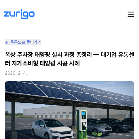
← 목록으로 돌아가기
PPA 계약
옥상 주차장 태양광 설치 과정 총정리 — 대기업 유통센
터 자가소비형 태양광 시공 사례
수요기업 PPA 계산
PPA 관리
2026. 2. 4.
발전소 PPA 계산
PPA 모니터링
PPA 매뉴얼
PPA 매칭
LIVE
PPA 파트너스
PPA FAQ
인사이트
전기요금 시뮬레이션
NEW
AI 컨설턴트
UPDATED
성공사례
회사소개
PPA 플레이
에너지브리핑