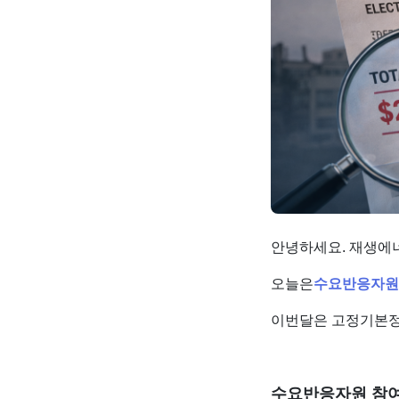
안녕하세요. 재생에너지
오늘은
수요반응자원
이번달은 고정기본정
수요반응자원 참