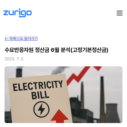
← 목록으로 돌아가기
PPA 계약
수요반응자원 정산금 6월 분석(고정기본정산금)
수요기업 PPA 계산
PPA 관리
2025. 7. 3.
발전소 PPA 계산
PPA 모니터링
PPA 매뉴얼
PPA 매칭
LIVE
PPA 파트너스
PPA FAQ
인사이트
전기요금 시뮬레이션
NEW
AI 컨설턴트
UPDATED
성공사례
회사소개
PPA 플레이
에너지브리핑