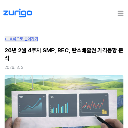
← 목록으로 돌아가기
PPA 계약
26년 2월 4주차 SMP, REC, 탄소배출권 가격동향 분
석
수요기업 PPA 계산
PPA 관리
2026. 3. 3.
발전소 PPA 계산
PPA 모니터링
PPA 매뉴얼
PPA 매칭
LIVE
PPA 파트너스
PPA FAQ
인사이트
전기요금 시뮬레이션
NEW
AI 컨설턴트
UPDATED
성공사례
회사소개
PPA 플레이
에너지브리핑