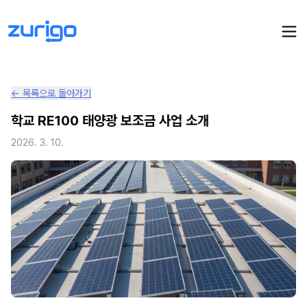
← 목록으로 돌아가기
PPA 계약
학교 RE100 태양광 보조금 사업 소개
수요기업 PPA 계산
PPA 관리
2026. 3. 10.
발전소 PPA 계산
PPA 모니터링
PPA 매뉴얼
PPA 매칭
LIVE
PPA 파트너스
PPA FAQ
인사이트
전기요금 시뮬레이션
NEW
AI 컨설턴트
UPDATED
성공사례
회사소개
PPA 플레이
에너지브리핑