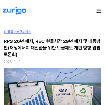
← 목록으로 돌아가기
PPA 계약
RPS 26년 폐지, REC 현물시장 29년 폐지 및 대응방
안(재생에너지 대전환을 위한 보급제도 개편 방향 입법
수요기업 PPA 계산
PPA 관리
토론회)
발전소 PPA 계산
PPA 모니터링
PPA 매뉴얼
2026. 3. 13.
PPA 매칭
LIVE
PPA 파트너스
PPA FAQ
인사이트
전기요금 시뮬레이션
NEW
AI 컨설턴트
UPDATED
성공사례
회사소개
PPA 플레이
에너지브리핑