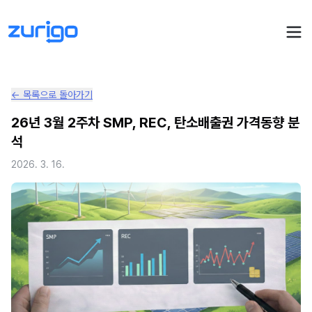
← 목록으로 돌아가기
PPA 계약
26년 3월 2주차 SMP, REC, 탄소배출권 가격동향 분
석
수요기업 PPA 계산
PPA 관리
2026. 3. 16.
발전소 PPA 계산
PPA 모니터링
PPA 매뉴얼
PPA 매칭
LIVE
PPA 파트너스
PPA FAQ
인사이트
전기요금 시뮬레이션
NEW
AI 컨설턴트
UPDATED
성공사례
회사소개
PPA 플레이
에너지브리핑